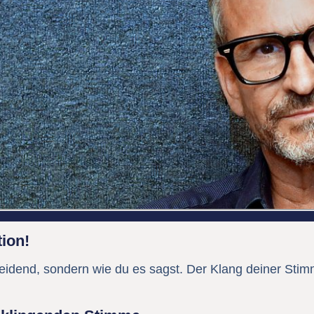
ion!
eidend, sondern wie du es sagst. Der Klang deiner Stim