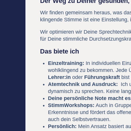
Der Weg zu Deiner gesunden,
Wir finden gemeinsam heraus, was das P
klingende Stimme ist eine Einstellung, 
Wir optimieren wir Deine Sprechtechnik
für Deine stimmliche Durchsetzungskra
Das biete ich
Einzeltraining:
In individuellen Ei
wohlklingend zu bekommen. Jede Üb
Lehrer:in
oder
Führungskraft
bist
Atemtechnik und Ausdruck:
Ich u
dynamisch zu sprechen. Keine lang
Deine persönliche Note macht es
StimmWorkshops:
Auch in Gruppe
Erkenntnisse und fördert das offen
auch dein Selbstvertrauen.
Persönlich:
Mein Ansatz basiert au